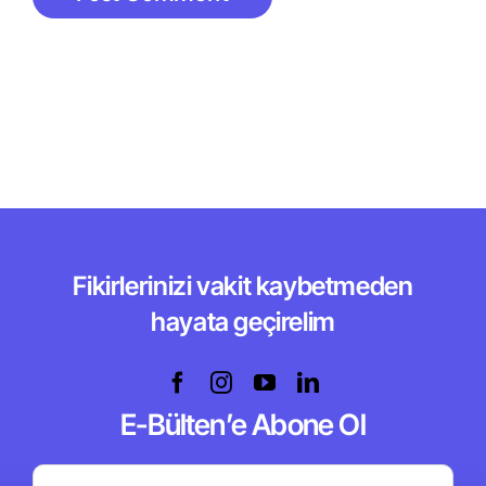
Fikirlerinizi vakit kaybetmeden
hayata geçirelim
E-Bülten’e Abone Ol