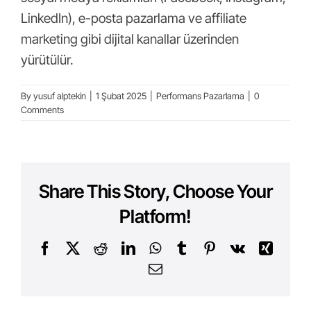
LinkedIn), e-posta pazarlama ve affiliate
marketing gibi dijital kanallar üzerinden
yürütülür.
By
yusuf alptekin
|
1 Şubat 2025
|
Performans Pazarlama
|
0
Comments
Share This Story, Choose Your
Platform!
Facebook
X
Reddit
LinkedIn
WhatsApp
Tumblr
Pinterest
Vk
Xing
Email