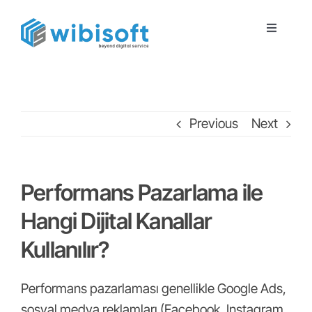
Skip
to
Toggle
Navigatio
content
Ana Sayfa
Previous
Next
Hakkımızda
Hizmetlerimiz
Performans Pazarlama ile
Hangi Dijital Kanallar
Referanslar
Kullanılır?
Blog
Performans pazarlaması genellikle
Google Ads
,
sosyal medya reklamları (Facebook, Instagram,
İletişim