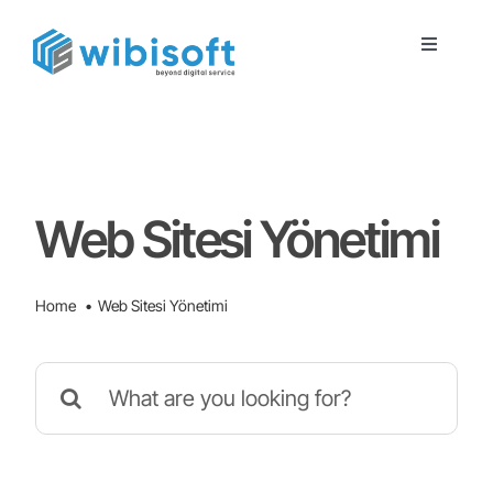
Skip
to
Toggle
Navigatio
content
Ana Sayfa
Hakkımızda
Web Sitesi Yönetimi
Hizmetlerimiz
Home
Web Sitesi Yönetimi
Referanslar
Search
for:
Blog
İletişim